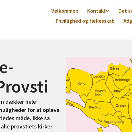
Velkommen
Kontakt
Det s
Frivillighed og fællesskab
Adg
e-
Provsti
som dækker hele
muligheder for at opleve
erledes måde, ikke så
 alle provstiets kirker