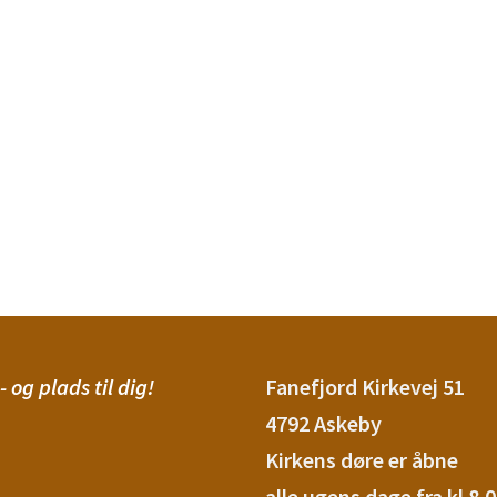
- og plads til dig!
Fanefjord Kirkevej 51
4792 Askeby
Kirkens døre er åbne
alle ugens
dage fra
kl 8.