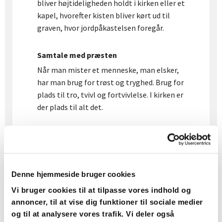
bliver højtideligheden holdt i kirken eller et
kapel, hvorefter kisten bliver kørt ud til
graven, hvor jordpåkastelsen foregår.
Samtale med præsten
Når man mister et menneske, man elsker,
har man brug for trøst og tryghed. Brug for
plads til tro, tvivl og fortvivlelse. I kirken er
der plads til alt det.
En kirkelige begravelse eller bisættelse er
pårørendes afsked med den døde med det
kristne budskab om opstandelse som
rammen. Her kan man mindes det liv, der er
Denne hjemmeside bruger cookies
levet, sige tak og få sat ord på de mange
Vi bruger cookies til at tilpasse vores indhold og
følelser. Og først og fremmest kan man
annoncer, til at vise dig funktioner til sociale medier
være fælles om sorgen og håbet.
og til at analysere vores trafik. Vi deler også