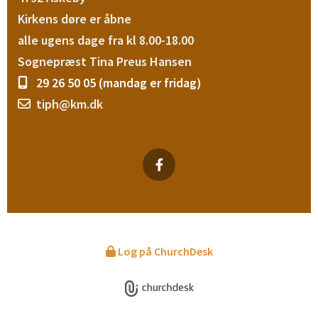
Kirkens døre er åbne
alle ugens
dage fra
kl 8.00-18.00
Sognepræst Tina Preus Hansen
29 26 50 05 (mandag er fridag)

tiph@km.dk

Log på ChurchDesk