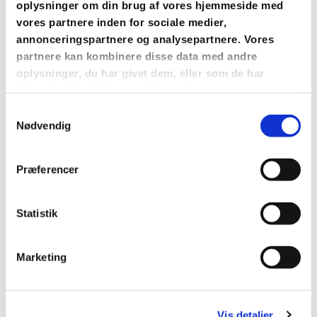
oplysninger om din brug af vores hjemmeside med
vores partnere inden for sociale medier,
annonceringspartnere og analysepartnere. Vores
partnere kan kombinere disse data med andre
oplysninger, du har givet dem, eller som de har
indsamlet fra din brug af deres tjenester.
Samtykkevalg
Nødvendig
Præferencer
Statistik
Kontakt præsten
Marketing
Præsten kan give sjælesorg samtaler til dig
der har mistet. Tina Preus Hansen kan
Vis detaljer